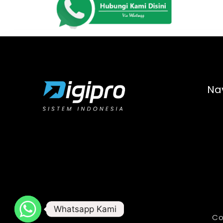
Na
Whatsapp Kami
Whatsapp Kami
Co