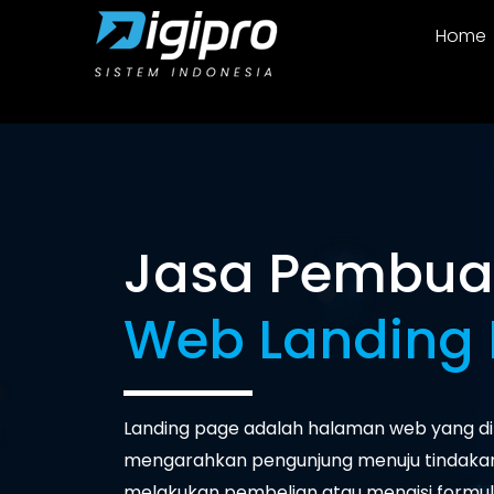
Home
Jasa Pembua
Web Landing
Landing page adalah halaman web yang di
mengarahkan pengunjung menuju tindakan 
melakukan pembelian atau mengisi formu