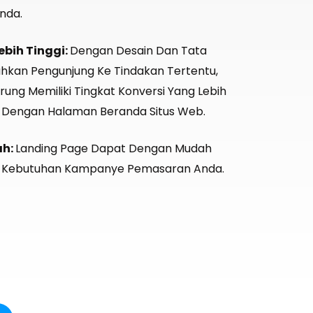
da.​
ebih Tinggi:
Dengan Desain Dan Tata
hkan Pengunjung Ke Tindakan Tertentu,
ung Memiliki Tingkat Konversi Yang Lebih
 Dengan Halaman Beranda Situs Web.​​
ah:
Landing Page Dapat Dengan Mudah
n Kebutuhan Kampanye Pemasaran Anda.​