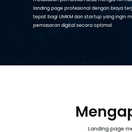
landing page profesional dengan biaya terj
tepat bagi UMKM dan startup yang ingin m
pemasaran digital secara optimal.
Menga
Landing page me