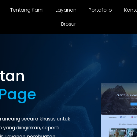
Tentang Kami
Layanan
Portofolio
Kont
Brosur
tan
 Page
rancang secara khusus untuk
yang diinginkan, seperti
lir. Layanan pembuatan