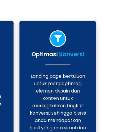
Optimasi
Konversi
Landing page bertujuan
untuk mengoptimasi
elemen desain dan
a
konten untuk
a
meningkatkan tingkat
konversi, sehingga bisnis
anda mendapatkan
a
hasil yang maksimal dari