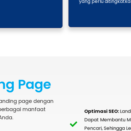
yang perlu ditingkatkan
ng Page
anding page dengan
berbagai manfaat
Optimasi SEO:
Land
Anda.
Dapat Membantu Me
Pencari, Sehingga L