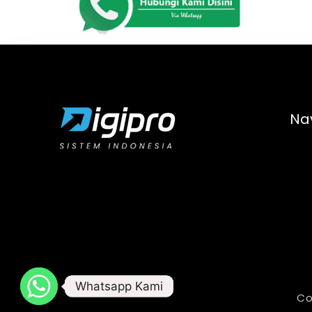
Na
Whatsapp Kami
Whatsapp Kami
Co