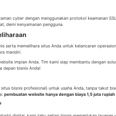
ncaman cyber dengan menggunakan protokol keamanan SSL d
pat, demi kenyamanan pengguna.
liharaan
is serta memelihara situs Anda untuk kelancaran operasion
ra mandiri.
ebsite impian Anda. Tim kami siap membantu dengan solusi
a depan bisnis Anda!
 situs bisnis profesional} untuk usaha Anda, tanpa takut b
a:
pembuatan website hanya dengan biaya 1,5 juta rupiah d
?
tri digital, kami tahu setiap bisnis memerlukan layanan ya