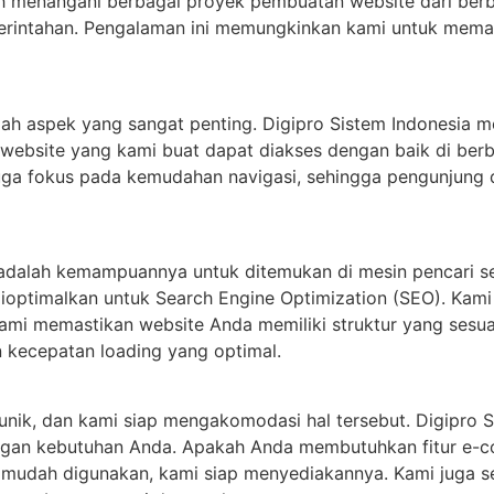
h menangani berbagai proyek pembuatan website dari berba
merintahan. Pengalaman ini memungkinkan kami untuk memah
ah aspek yang sangat penting. Digipro Sistem Indonesia 
website yang kami buat dapat diakses dengan baik di berba
 juga fokus pada kemudahan navigasi, sehingga pengunjun
 adalah kemampuannya untuk ditemukan di mesin pencari sep
dioptimalkan untuk Search Engine Optimization (SEO). Ka
kami memastikan website Anda memiliki struktur yang sesu
 kecepatan loading yang optimal.
 unik, dan kami siap mengakomodasi hal tersebut. Digipro 
ngan kebutuhan Anda. Apakah Anda membutuhkan fitur e-com
mudah digunakan, kami siap menyediakannya. Kami juga s