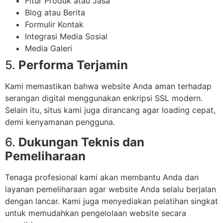
Fitur Produk atau Jasa
Blog atau Berita
Formulir Kontak
Integrasi Media Sosial
Media Galeri
5.
Performa Terjamin
Kami memastikan bahwa website Anda aman terhadap
serangan digital menggunakan enkripsi SSL modern.
Selain itu, situs kami juga dirancang agar loading cepat,
demi kenyamanan pengguna.
6.
Dukungan Teknis dan
Pemeliharaan
Tenaga profesional kami akan membantu Anda dan
layanan pemeliharaan agar website Anda selalu berjalan
dengan lancar. Kami juga menyediakan pelatihan singkat
untuk memudahkan pengelolaan website secara