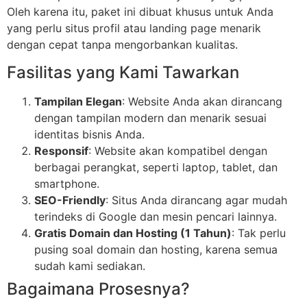
Oleh karena itu, paket ini dibuat khusus untuk Anda
yang perlu situs profil atau landing page menarik
dengan cepat tanpa mengorbankan kualitas.
Fasilitas yang Kami Tawarkan
Tampilan Elegan
: Website Anda akan dirancang
dengan tampilan modern dan menarik sesuai
identitas bisnis Anda.
Responsif
: Website akan kompatibel dengan
berbagai perangkat, seperti laptop, tablet, dan
smartphone.
SEO-Friendly
: Situs Anda dirancang agar mudah
terindeks di Google dan mesin pencari lainnya.
Gratis Domain dan Hosting (1 Tahun)
: Tak perlu
pusing soal domain dan hosting, karena semua
sudah kami sediakan.
Bagaimana Prosesnya?