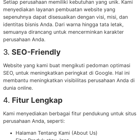
Setiap perusahaan memiliki kebutuhan yang unik. Kami
menyediakan layanan pembuatan website yang
sepenuhnya dapat disesuaikan dengan visi, misi, dan
identitas bisnis Anda. Dari warna hingga tata letak,
semuanya dirancang untuk mencerminkan karakter
perusahaan Anda.
3.
SEO-Friendly
Website yang kami buat mengikuti pedoman optimasi
SEO, untuk meningkatkan peringkat di Google. Hal ini
membantu meningkatkan visibilitas perusahaan Anda di
dunia online.
4.
Fitur Lengkap
Kami menyediakan berbagai fitur pendukung untuk situs
perusahaan Anda, seperti:
Halaman Tentang Kami (About Us)