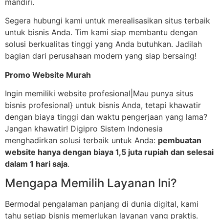
mandiri.
Segera hubungi kami untuk merealisasikan situs terbaik
untuk bisnis Anda. Tim kami siap membantu dengan
solusi berkualitas tinggi yang Anda butuhkan. Jadilah
bagian dari perusahaan modern yang siap bersaing!
Promo Website Murah
Ingin memiliki website profesional|Mau punya situs
bisnis profesional} untuk bisnis Anda, tetapi khawatir
dengan biaya tinggi dan waktu pengerjaan yang lama?
Jangan khawatir! Digipro Sistem Indonesia
menghadirkan solusi terbaik untuk Anda:
pembuatan
website hanya dengan biaya 1,5 juta rupiah dan selesai
dalam 1 hari saja
.
Mengapa Memilih Layanan Ini?
Bermodal pengalaman panjang di dunia digital, kami
tahu setiap bisnis memerlukan layanan yang praktis.