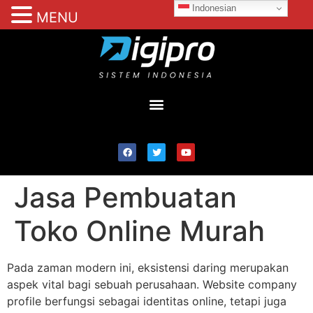
Indonesian
MENU
Jasa Pembuatan
Toko Online Murah
Pada zaman modern ini, eksistensi daring merupakan
aspek vital bagi sebuah perusahaan. Website company
profile berfungsi sebagai identitas online, tetapi juga