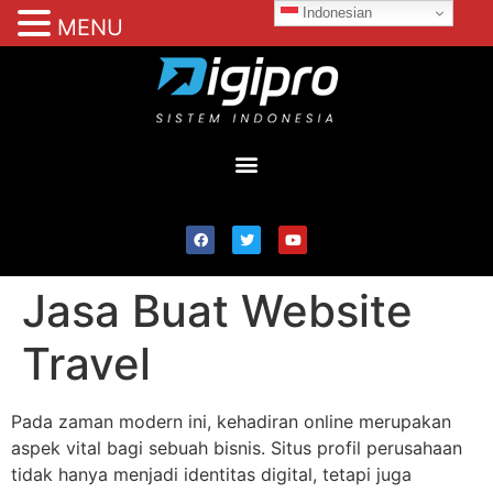
Indonesian
MENU
Jasa Buat Website
Travel
Pada zaman modern ini, kehadiran online merupakan
aspek vital bagi sebuah bisnis. Situs profil perusahaan
tidak hanya menjadi identitas digital, tetapi juga