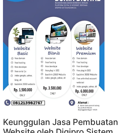
Keunggulan Jasa Pembuatan
Website oleh Digipro Sistem