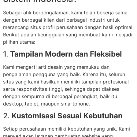
Sebagai ahli berpengalaman, kami telah bekerja sama
dengan berbagai klien dari berbagai industri untuk
merancang situs profil perusahaan dengan hasil optimal.
Berikut adalah keunggulan yang membuat kami menjadi
pilihan utama:
1.
Tampilan Modern dan Fleksibel
Kami mengerti arti desain yang memukau dan
pengalaman pengguna yang baik. Karena itu, seluruh
situs yang kami hasilkan memiliki tampilan profesional
serta responsivitas tinggi, sehingga dapat diakses
dengan sempurna di berbagai perangkat, baik itu
desktop, tablet, maupun smartphone.
2.
Kustomisasi Sesuai Kebutuhan
Setiap perusahaan memiliki kebutuhan yang unik. Kami
menyediakan layanan pembuatan website yang