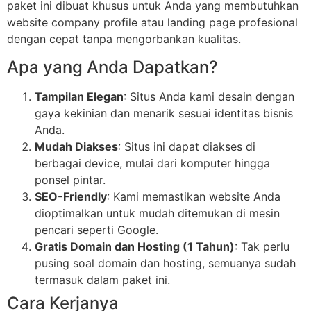
paket ini dibuat khusus untuk Anda yang membutuhkan
website company profile atau landing page profesional
dengan cepat tanpa mengorbankan kualitas.
Apa yang Anda Dapatkan?
Tampilan Elegan
: Situs Anda kami desain dengan
gaya kekinian dan menarik sesuai identitas bisnis
Anda.
Mudah Diakses
: Situs ini dapat diakses di
berbagai device, mulai dari komputer hingga
ponsel pintar.
SEO-Friendly
: Kami memastikan website Anda
dioptimalkan untuk mudah ditemukan di mesin
pencari seperti Google.
Gratis Domain dan Hosting (1 Tahun)
: Tak perlu
pusing soal domain dan hosting, semuanya sudah
termasuk dalam paket ini.
Cara Kerjanya